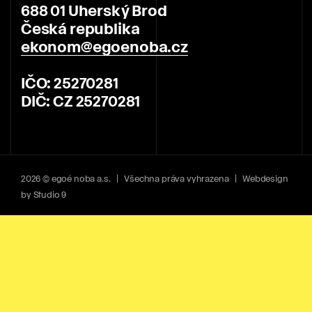
688 01 Uherský Brod
Česká republika
ekonom@egoenoba.cz
IČO: 25270281
DIČ: CZ 25270281
2026 © egoé noba a.s. | Všechna práva vyhrazena | Webdesign
by
Studio 9
nezbytné cookies
Tyto soubory cookies jsou nezbytné pro správné
fungování webových stránek a není možné je
vypnout.