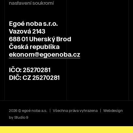
nastavení soukromí
Egoé noba s.r.o.
Vazová 2143
688 01 Uherský Brod
Česká republika
ekonom@egoenoba.cz
IČO: 25270281
DIČ: CZ 25270281
2026 © egoé noba a.s. | Všechna práva vyhrazena | Webdesign
by
Studio 9
nezbytné cookies