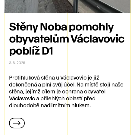
Stěny Noba pomohly
obyvatelům Václavovic
poblíž D1
3. 6. 2026
Protihluková stěna u Václavovic je již
dokončená a plní svůj účel. Na místě stojí naše
stěna, jejímž cílem je ochrana obyvatel
Václavovic a přilehlých oblastí před
dlouhodobě nadlimitním hlukem.