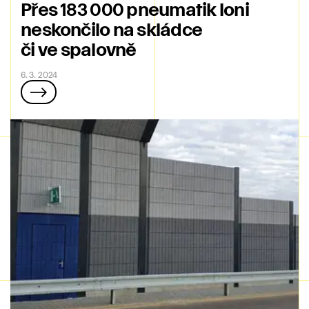
Přes 183 000 pneumatik loni
neskončilo na skládce
či ve spalovně
6. 3. 2024