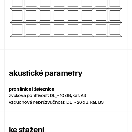
akustické parametry
pro silnice i železnice
zvuková pohltivost: DL
- 10 dB, kat. A3
α
vzduchová neprůzvučnost: DL
- 26 dB, kat. B3
R
ke stažení