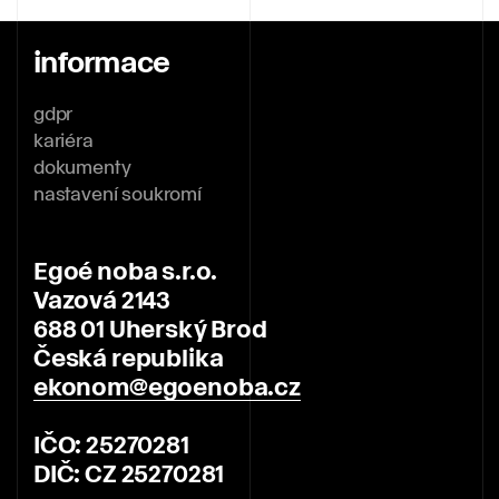
informace
gdpr
kariéra
dokumenty
nastavení soukromí
Egoé noba s.r.o.
Vazová 2143
688 01 Uherský Brod
Česká republika
ekonom@egoenoba.cz
IČO: 25270281
DIČ: CZ 25270281