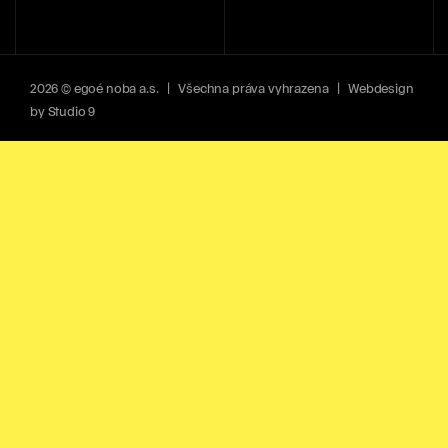
2026 © egoé noba a.s. | Všechna práva vyhrazena | Webdesign
by
Studio 9
nezbytné cookies
Tyto soubory cookies jsou nezbytné pro správné
fungování webových stránek a není možné je
vypnout.
analytické cookies
Díky analytickým souborům cookies máme přehled o
využití webu a díky tomu ho pro vás můžeme neustále
vylepšovat. Například víme, jaké stránky jsou