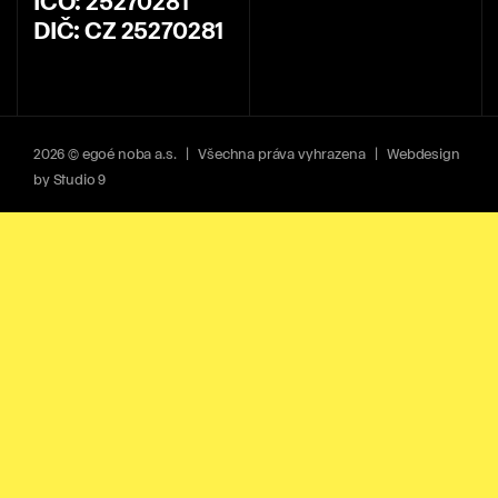
IČO: 25270281
DIČ: CZ 25270281
2026 © egoé noba a.s. | Všechna práva vyhrazena | Webdesign
by
Studio 9
nezbytné cookies
Tyto soubory cookies jsou nezbytné pro správné
fungování webových stránek a není možné je
vypnout.
analytické cookies
Díky analytickým souborům cookies máme přehled o