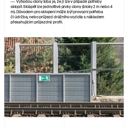
Výhodou clony loba je, že ji lze v případě potřeby
sklopit. Sklápět lze jednotlivé prvky clony (bloky 2 m nebo 4
m). Důvodem pro sklopení může být provozní potřeba
či údržba, nebo průjezd drážního vozidla s nákladem
přesahujícím průjezdný profil.