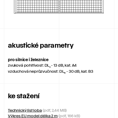
akustické parametry
pro silnice i železnice
zvuková pohltivost: DL
- 13 dB, kat. A4
α
vzduchová neprůzvučnost: DL
- 30 dB, kat. B3
R
ke stažení
Technický list loba
(pdf, 2,44 MB)
Výkres EU model délka 2 m
(pdf, 166 kB)