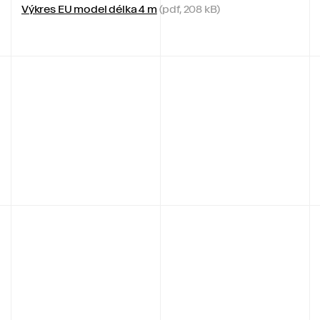
Výkres EU model délka 4 m
(pdf, 208 kB)